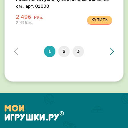
см , арт. 01008
2 496
РУБ.
2 496
РУБ.
1
2
3