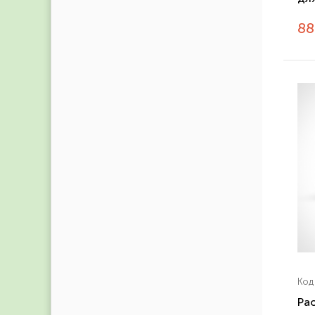
8
Код
Pao