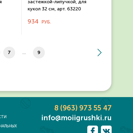
я
застежкой-липучкой, для
кукол 32 см, арт. 63220
934
РУБ.
7
...
9
8 (963) 973 55 47
info@moiigrushki.ru
СТИ
ОНАЛЬНЫХ