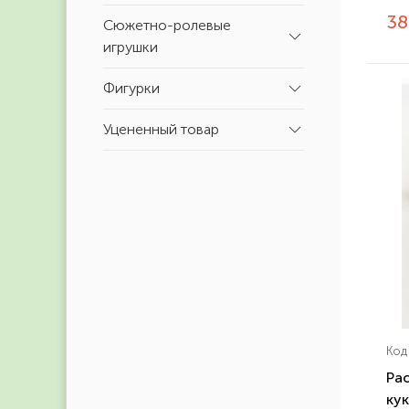
3
Сюжетно-ролевые
игрушки
Фигурки
Уцененный товар
Код
Pao
кук