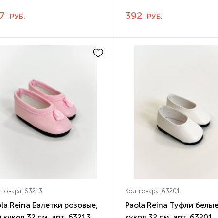
97
392
РУБ.
РУБ.
 товара: 63213
Код товара: 63201
la Reina Балетки розовые,
Paola Reina Туфли белы
 кукол 32 см, арт. 63213
кукол 32 см, арт. 63201