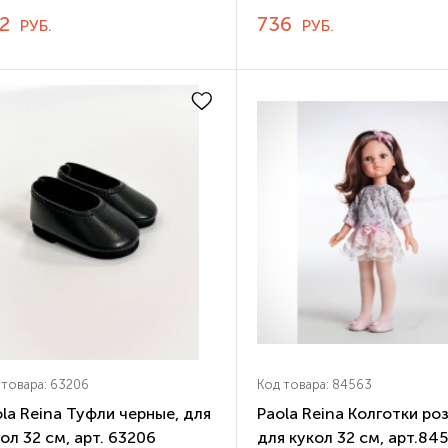
82
736
РУБ.
РУБ.
 товара: 63206
Код товара: 84563
la Reina Туфли черные, для
Paola Reina Колготки ро
ол 32 см, арт. 63206
для кукол 32 см, арт.84