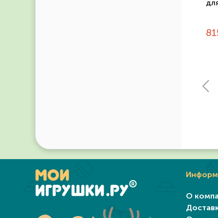
для
81
Информ
О комп
Достав