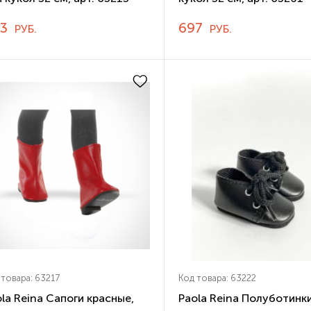
83
697
РУБ.
РУБ.
 товара: 63217
Код товара: 63222
la Reina Сапоги красные,
Paola Reina Полуботинк