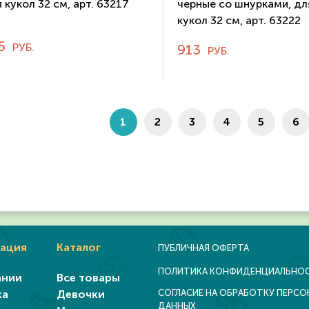
 кукол 32 см, арт. 63217
черные со шнурками, дл
кукол 32 см, арт. 63222
5
РУБ.
913
РУБ.
1
2
3
4
5
6
ация
Каталог
ПУБЛИЧНАЯ ОФЕРТА
ПОЛИТИКА КОНФИДЕНЦИАЛЬНО
ании
Все товары
ка
Девочки
СОГЛАСИЕ НА ОБРАБОТКУ ПЕРС
ДАННЫХ