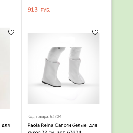
913
РУБ.
Код товара: 63204
е для
Paola Reina Сапоги белые, для
кукол 32 см, арт. 63204