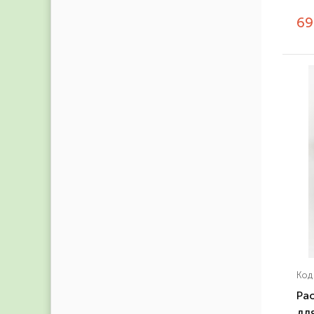
6
Код
Pao
для