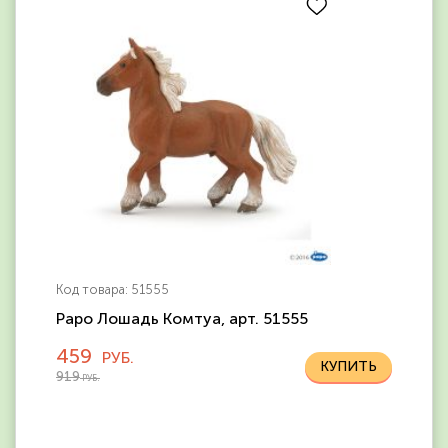
Код товара: 51555
Papo Лошадь Комтуа, арт. 51555
459
РУБ.
919
РУБ.