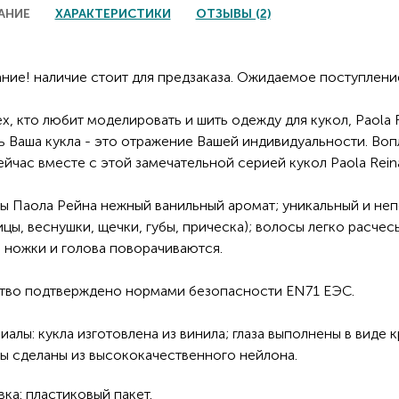
АНИЕ
ХАРАКТЕРИСТИКИ
ОТЗЫВЫ (2)
ние! наличие стоит для предзаказа. Ожидаемое поступление
ех, кто любит моделировать и шить одежду для кукол, Paola 
ь Ваша кукла - это отражение Вашей индивидуальности. Во
ейчас вместе с этой замечательной серией кукол Paola Rein
лы Паола Рейна нежный ванильный аромат; уникальный и неп
ицы, веснушки, щечки, губы, прическа); волосы легко расчес
, ножки и голова поворачиваются.
тво подтверждено нормами безопасности EN71 ЕЭС.
иалы: кукла изготовлена из винила; глаза выполнены в виде 
ы сделаны из высококачественного нейлона.
вка: пластиковый пакет.