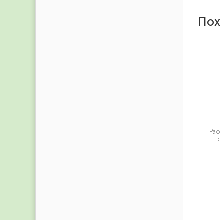
Пох
Pao