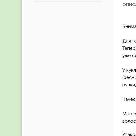
ОПИС
Внима
Для т
Тепер
уже с
У кук
(ресн
ручки
Качес
Матер
волос
Упако